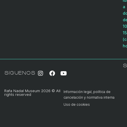
l
a
d
d
10
15
(
ho
S
SÍGUENOS
Rafa Nadal Museum 2026 © All
Información legal, política de
rights reserved
cancelación y normativa interna
Uso de cookies