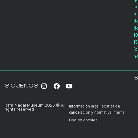
l
a
d
d
10
15
(
ho
S
SÍGUENOS
Rafa Nadal Museum 2026 © All
Información legal, política de
rights reserved
cancelación y normativa interna
Uso de cookies