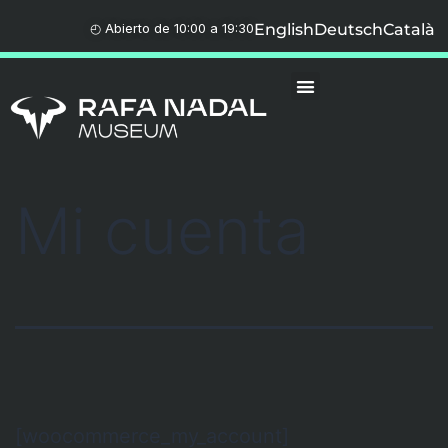
◴ Abierto de 10:00 a 19:30
English
Deutsch
Català
Mi cuenta
[woocommerce_my_account]